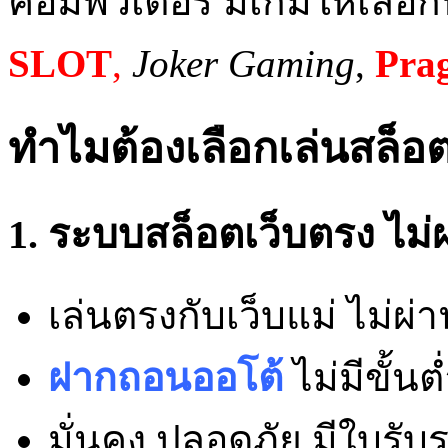
คอมพิวเตอร์ มีเกมให้เลื
SLOT
,
Joker Gaming
,
Pra
ทำไมต้องเลือกเล่นสล็อต
1. ระบบสล็อตเว็บตรง ไม่ผ
เล่นตรงกับเว็บแม่ ไม่ผ
ฝากถอนออโต้
ไม่มีขั้น
มั่นคง ปลอดภัย มีใบรั