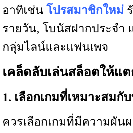
อาทิเช่น
โปรสมาชิกใหม่
ร
รายวัน, โบนัสฝากประจำ
กลุ่มไลน์และแฟนเพจ
เคล็ดลับเล่นสล็อตให้แตก
1. เลือกเกมที่เหมาะสมกับ
ควรเลือกเกมที่มีความผัน