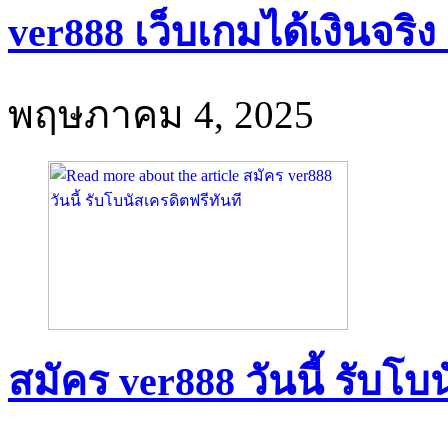
ver888 เว็บเกมได้เงินจริ
พฤษภาคม 4, 2025
สมัคร ver888 วันนี้ รับโบ