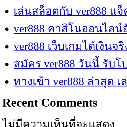
เล่นสล็อตกับ ver888 แ
ver888 คาสิโนออนไลน์อ
ver888 เว็บเกมได้เงินจร
สมัคร ver888 วันนี้ รับโ
ทางเข้า ver888 ล่าสุด เ
Recent Comments
ไม่มีความเห็นที่จะแสดง