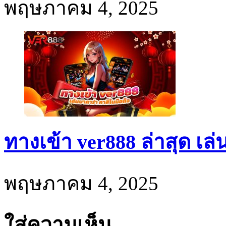
พฤษภาคม 4, 2025
ทางเข้า ver888 ล่าสุด เล
พฤษภาคม 4, 2025
ใส่ความเห็น