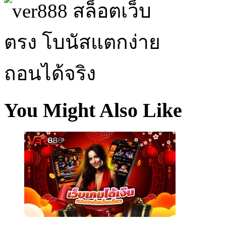
You Might Also Like